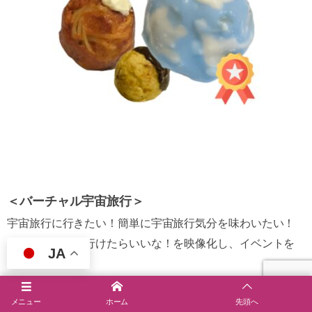
＜バーチャル宇宙旅行＞
宇宙旅行に行きたい！簡単に宇宙旅行気分を味わいたい！
という想いから行けたらいいな！を映像化し、イベントを
JA
企画。
未経験からアテレコや動画作成など、皆で挑戦しながら作
メニュー
ホーム
先頭へ
っています。