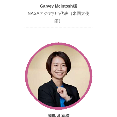
Garvey McIntosh様
NASAアジア担当代表（米国大使
館）
岡島 礼奈様