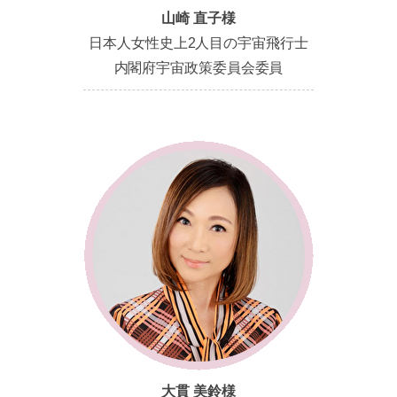
山崎 直子様
日本人女性史上2人目の宇宙飛行士
内閣府宇宙政策委員会委員
大貫 美鈴様