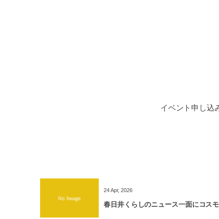
イベント申し込
コスモ女子の実績
24
Apr
,
2026
春日井くらしのニュース一面にコス