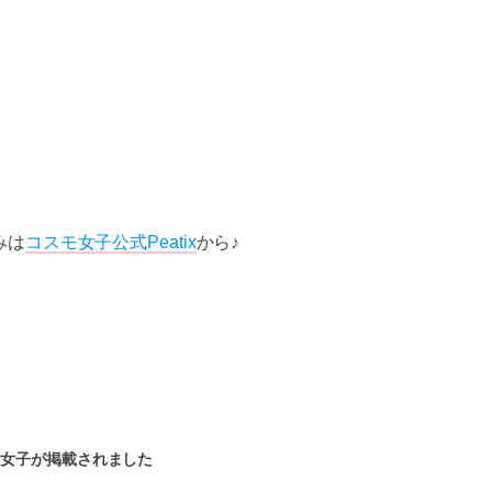
みは
コスモ女子公式Peatix
から♪
モ女子が掲載されました