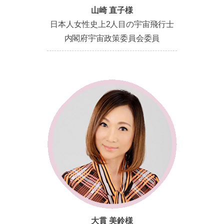
山崎 直子様
日本人女性史上2人目の宇宙飛行士
内閣府宇宙政策委員会委員
大貫 美鈴様