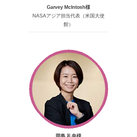
Garvey McIntosh様
NASAアジア担当代表（米国大使
館）
岡島 礼奈様