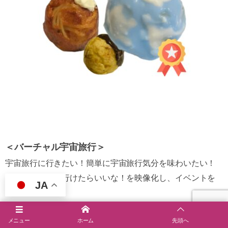
＜バーチャル宇宙旅行＞
宇宙旅行に行きたい！簡単に宇宙旅行気分を味わいたい！
という想いから行けたらいいな！を映像化し、イベントを
JA
企画。
未経験からアテレコや動画作成など、皆で挑戦しながら作
メニュー
ホーム
先頭へ
っています。