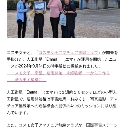
コスモ女子と、「
コスモ女子アマチュア無線クラブ
」が開発を
手掛けた、人工衛星「Emma」（エマ）が運用を開始したニュ
ースが2024年9月14日の時事通信に掲載されました。
「コスモ女子」衛星、運用開始 未経験者、一から手作り
―「踏み出す契機に」
人工衛星「Emma」（エマ）は１辺約１０センチほどの小型人
工衛星で、運用開始後は宇宙絵馬・おみくじ・写真撮影・アマ
チュア無線家への通信機会の提供の4つのミッションに取り組
んでいます。
また、コスモ女子アマチュア無線クラブが、国際宇宙ステーシ