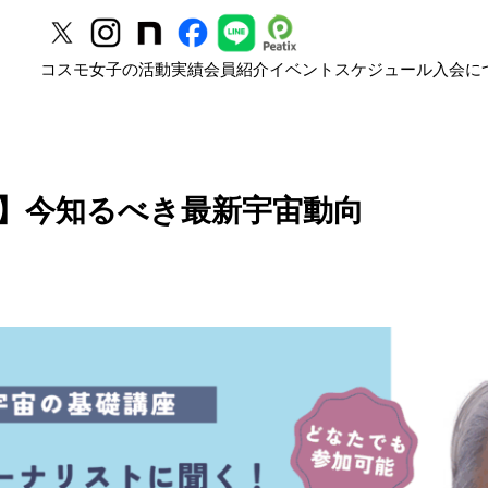
コスモ女子の活動
実績
会員紹介
イベントスケジュール
入会に
】今知るべき最新宇宙動向